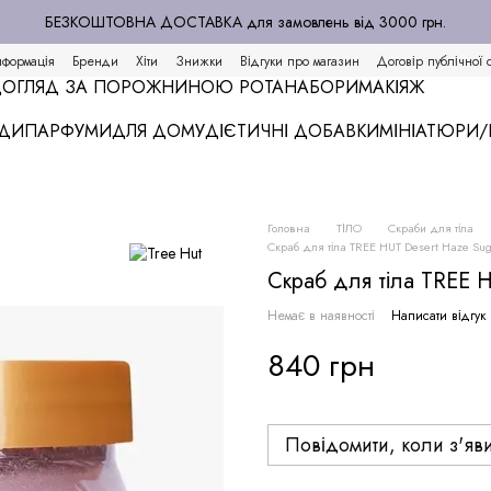
БЕЗКОШТОВНА ДОСТАВКА для замовлень від 3000 грн.
нформація
Бренди
Хіти
Знижки
Відгуки про магазин
Договір публічної 
ОГЛЯД ЗА ПОРОЖНИНОЮ РОТА
НАБОРИ
МАКІЯЖ
АДИ
ПАРФУМИ
ДЛЯ ДОМУ
ДІЄТИЧНІ ДОБАВКИ
МІНІАТЮРИ
Головна
ТІЛО
Скраби для тіла
Скраб для тіла TREE HUT Desert Haze Sug
Скраб для тіла TREE H
Немає в наявності
Написати відгук
840 грн
Повідомити, коли з'яв