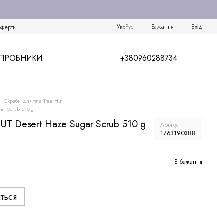
Укр
Рус
Бажання
Вхід
оферти
/ПРОБНИКИ
+380960288734
Скраби для тіла Tree Hut
ar Scrub 510 g
UT Desert Haze Sugar Scrub 510 g
Артикул
1763190388
В бажання
иться