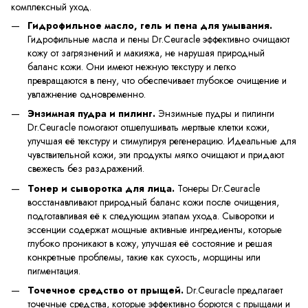
комплексный уход.
Гидрофильное масло, гель и пена для умывания.
Гидрофильные масла и пены Dr.Ceuracle эффективно очищают
кожу от загрязнений и макияжа, не нарушая природный
баланс кожи. Они имеют нежную текстуру и легко
превращаются в пену, что обеспечивает глубокое очищение и
увлажнение одновременно.
Энзимная пудра и пилинг.
Энзимные пудры и пилинги
Dr.Ceuracle помогают отшелушивать мертвые клетки кожи,
улучшая её текстуру и стимулируя регенерацию. Идеальные для
чувствительной кожи, эти продукты мягко очищают и придают
свежесть без раздражений.
Тонер и сыворотка для лица.
Тонеры Dr.Ceuracle
восстанавливают природный баланс кожи после очищения,
подготавливая её к следующим этапам ухода. Сыворотки и
эссенции содержат мощные активные ингредиенты, которые
глубоко проникают в кожу, улучшая её состояние и решая
конкретные проблемы, такие как сухость, морщины или
пигментация.
Точечное средство от прыщей.
Dr.Ceuracle предлагает
точечные средства, которые эффективно борются с прыщами и