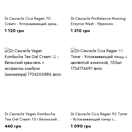
Dr.Ceuracle Cica Regen 70
Dr.Ceuracle Pro-Balance Morning
Cream - Успокаивающий крем
Enzyme Wash - Утренняя
для лица с центелой азиатской
энзимная пудра с пробиотиками
1 120 грн
1 310 грн
50 г
50 г
Dr.Ceuracle Vegan Kombucha
Dr.Ceuracle Cica Regen 92 Toner
Tea Gel Cream 15 г Веганский
- Успокаивающий тонер с
крем-гель с экстрактом комбучи
центеллой азиатской, 120мл
440 грн
1 090 грн
(миниатюра)