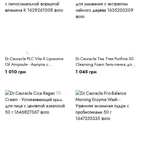
2
Dr.Ceuracle PLC Vita K Liposome
Dr.Ceuracle Tea Tree Purifine 30
Oil Ampoule - Ампула с
Cleansing Foam Гель-пенка для
липосомальной формулой
умывания с экстрактом чайного
1 010 грн
1 045 грн
витамина К
дерева