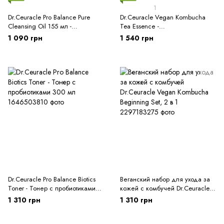
1
Dr.Ceuracle Pro Balance Pure
Dr.Ceuracle Vegan Kombucha
Cleansing Oil 155 мл -
Tea Essenсе -
Очищающее гидрофильное
Многофункциональная
1 090 грн
1 540 грн
масло на основе комплекса с 5
кремовая эссенция с
пробиотиков
экстрактом комбучи и чая
Dr.Ceuracle Pro Balance Biotics
Веганский набор для ухода за
Toner - Тонер с пробиотиками
кожей с комбучей Dr.Ceuracle
300 мл
Vegan Kombucha Beginning Set,
1 310 грн
1 310 грн
2 в 1