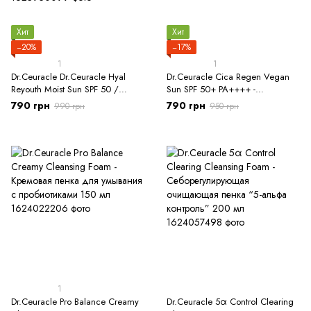
Хит
Хит
−20%
−17%
1
1
Dr.Ceuracle Dr.Ceuracle Hyal
Dr.Ceuracle Cica Regen Vegan
Reyouth Moist Sun SPF 50 /
Sun SPF 50+ PA++++ -
PA++++, 50 мл -
Солнцезащитный веганский
790 грн
790 грн
990 грн
950 грн
Солнцезащитный увлажняющий
крем с центеллой азиатской
крем
1
Dr.Ceuracle Pro Balance Creamy
Dr.Ceuracle 5α Control Clearing