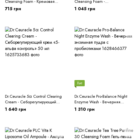
Cleansing Foam - Кремовая
Cleansing Foam -
пенка для умывания с
Себорегулирующая очищающая
715 грн
1 045 грн
пробиотиками 150 мл
пенка “5-альфа контроль” 200
мл
Хит
Dr.Ceuracle 5α Control Clearing
Dr.Ceuracle Pro-Balance Night
Cream - Себорегулирующий
Enzyme Wash - Вечерняя
крем «5-альфа контроль» 50 мл
энзимная пудра с пробиотиками
1 640 грн
1 310 грн