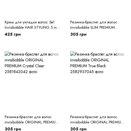
Крем для укладки волос 5в1
Резинка-браслет для волос
Invisibobble HAIR STYLING 5 in 1
invisibobble SLIM PREMIUM
Styling Creme 100ml
Crystal Clear
425 грн
305 грн
Резинка-браслет для волос
Резинка-браслет для волос
invisibobble ORIGINAL PREMIUM
invisibobble ORIGINAL PREMIUM
Crystal Clear
True Black
305 грн
305 грн