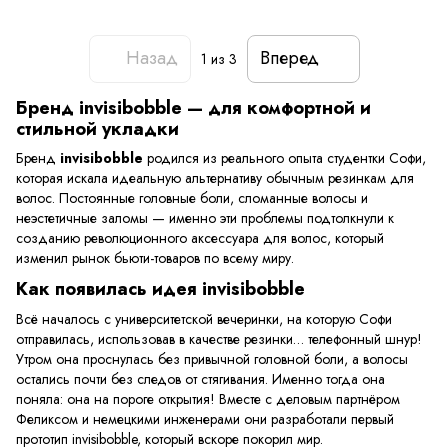
Назад
Вперед
1
из 3
Бренд invisibobble — для комфортной и
стильной укладки
Бренд
invisibobble
родился из реального опыта студентки Софи,
которая искала идеальную альтернативу обычным резинкам для
волос. Постоянные головные боли, сломанные волосы и
неэстетичные заломы — именно эти проблемы подтолкнули к
созданию революционного аксессуара для волос, который
изменил рынок бьюти-товаров по всему миру.
Как появилась идея invisibobble
Всё началось с университетской вечеринки, на которую Софи
отправилась, использовав в качестве резинки… телефонный шнур!
Утром она проснулась без привычной головной боли, а волосы
остались почти без следов от стягивания. Именно тогда она
поняла: она на пороге открытия! Вместе с деловым партнёром
Феликсом и немецкими инженерами они разработали первый
прототип invisibobble, который вскоре покорил мир.