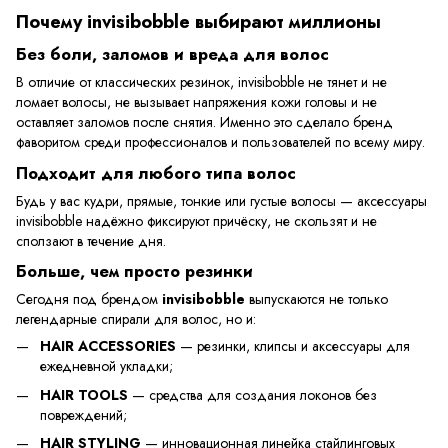
Почему invisibobble выбирают миллионы
Без боли, заломов и вреда для волос
В отличие от классических резинок, invisibobble не тянет и не
ломает волосы, не вызывает напряжения кожи головы и не
оставляет заломов после снятия. Именно это сделало бренд
фаворитом среди профессионалов и пользователей по всему миру.
Подходит для любого типа волос
Будь у вас кудри, прямые, тонкие или густые волосы — аксессуары
invisibobble надёжно фиксируют причёску, не скользят и не
сползают в течение дня.
Больше, чем просто резинки
Сегодня под брендом
invisibobble
выпускаются не только
легендарные спирали для волос, но и:
HAIR ACCESSORIES
— резинки, клипсы и аксессуары для
ежедневной укладки;
HAIR TOOLS
— средства для создания локонов без
повреждений;
HAIR STYLING
— инновационная линейка стайлинговых