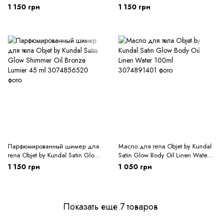
Shimmer Oil Champagne Rose
Shimmer Oil Fabulous Gold 45
1 150 грн
1 150 грн
45 ml
ml
Парфюмированный шимер для
Масло для тела Objet by Kundal
тела Objet by Kundal Satin Glow
Satin Glow Body Oil Linen Water
Shimmer Oil Bronze Lumier 45 ml
100ml
1 150 грн
1 050 грн
Показать еще 7 товаров