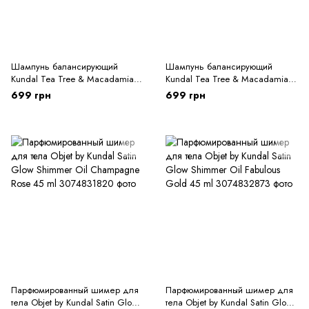
Шампунь балансирующий
Шампунь балансирующий
Kundal Tea Tree & Macadamia
Kundal Tea Tree & Macadamia
Deep Cleansing Shampoo White
Deep Cleansing Shampoo Acacia
699 грн
699 грн
Musk 500 ml
Moringa 500ml
Парфюмированный шимер для
Парфюмированный шимер для
тела Objet by Kundal Satin Glow
тела Objet by Kundal Satin Glow