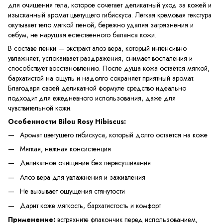
для очищения тела, которое сочетает деликатный уход за кожей и
изысканный аромат цветущего гибискуса. Лёгкая кремовая текстура
окутывает тело мягкой пеной, бережно удаляя загрязнения и
себум, не нарушая естественного баланса кожи.
В составе пенки — экстракт алоэ вера, который интенсивно
увлажняет, успокаивает раздражения, снимает воспаления и
способствует восстановлению. После душа кожа остаётся мягкой,
бархатистой на ощупь и надолго сохраняет приятный аромат.
Благодаря своей деликатной формуле средство идеально
подходит для ежедневного использования, даже для
чувствительной кожи.
Особенности Bilou Rosy Hibiscus:
Аромат цветущего гибискуса, который долго остаётся на коже
Мягкая, нежная консистенция
Деликатное очищение без пересушивания
Алоэ вера для увлажнения и заживления
Не вызывает ощущения стянутости
Дарит коже мягкость, бархатистость и комфорт
Применение:
встряхните флакончик перед использованием,