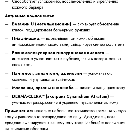
Способствует успокоению, восстановлению и укреплению
кожного барьера
Активные компоненты:
Витамин U (метилметионин)
— активирует обновление
клеток, поддерживает барьерную функцию
Ниацинамид
— выравнивает тон кожи, обладает
антиоксидантными свойствами, стимулирует синтез коллагена
Разномолекулярная гиалуроновая кислота
—
интенсивно увлажняет как в глубоких, так и в поверхностных
слоях кожи
Пантенол, аллантоин, аденозин
— успокаивают,
смягчают и улучшают эластичность
Масла ши, арганы и жожоба
— питают и защищают кожу
DERMA-CLERA™ (экстракт Cynanchum Atratum)
—
уменьшает раздражение и укрепляет чувствительную кожу
Применение:
нанесите небольшое количество крема на чистую
кожу и равномерно распределите по лицу. Дождитесь, пока
средство адаптируется к вашему тону кожи. Избегайте попадания
на слизистые оболочки.