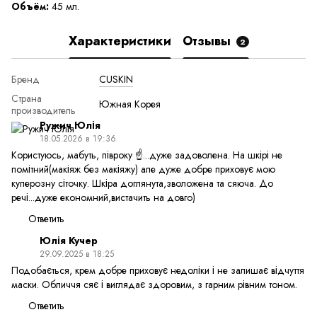
Объём:
45 мл.
Характеристики
Отзывы
2
Бренд
CUSKIN
Страна
Южная Корея
производитель
Ружич Юлія
18.05.2026 в 19:36
Користуюсь, мабуть, півроку ☝️...дуже задоволена. На шкірі не
помітний(макіяж без макіяжу) але дуже добре приховує мою
куперозну сіточку. Шкіра доглянута,зволожена та сяюча. До
речі...дуже економний,вистачить на довго)
Ответить
Юлія Кучер
29.09.2025 в 18:25
Подобається, крем добре приховує недоліки і не залишає відчуття
маски. Обличчя сяє і виглядає здоровим, з гарним рівним тоном.
Ответить