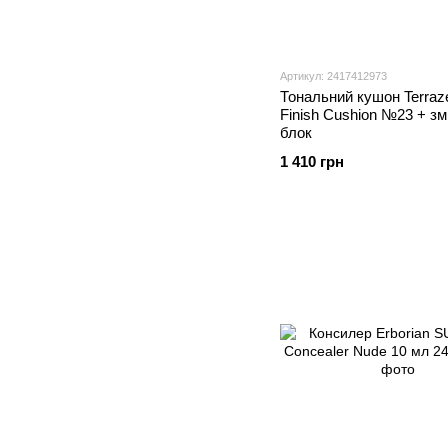
Артикул: 2417412973
Тональний кушон Terraze
Finish Cushion №23 + зм
блок
1 410 грн