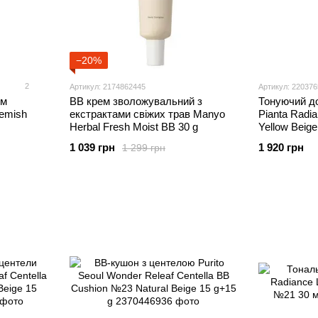
−20%
2
Артикул: 2174862445
Артикул: 22037
ем
ВВ крем зволожувальний з
Тонуючий д
lemish
екстрактами свіжих трав Manyo
Pianta Radi
Herbal Fresh Moist BB 30 g
Yellow Beige
1 039 грн
1 920 грн
1 299 грн