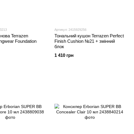
23213
Артикул: 2415929256
нова Terrazen
Тональний кушон Terrazen Perfect
ngwear Foundation
Finish Cushion №21 + змінний
блок
1 410 грн