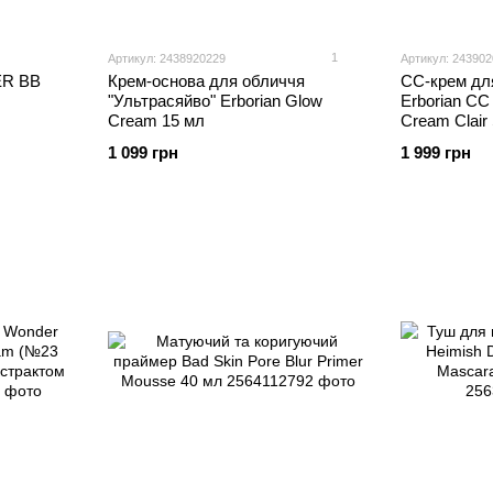
1
Артикул: 2438920229
Артикул: 243902
ER BB
Крем-основа для обличчя
CC-крем для
"Ультрасяйво" Erborian Glow
Erborian CC
Cream 15 мл
Cream Clair
1 099 грн
1 999 грн