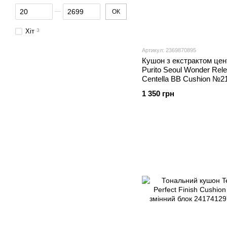
От Ціна, грн
До Ціна, грн
ОК
Хіт
3
Артикул: 2369870895
Кушон з екстрактом це
Purito Seoul Wonder Rele
Centella BB Cushion №21
Beige 15 g+15 g
1 350 грн