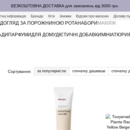
БЕЗКОШТОВНА ДОСТАВКА для замовлень від 3000 грн.
ктна інформація
Бренди
Хіти
Знижки
Відгуки про магазин
Договір п
ДОГЛЯД ЗА ПОРОЖНИНОЮ РОТА
НАБОРИ
МАКІЯЖ
АДИ
ПАРФУМИ
ДЛЯ ДОМУ
ДІЄТИЧНІ ДОБАВКИ
МІНІАТЮРИ
за популярністю
спочатку дешевше
спочатку 
Сортування: