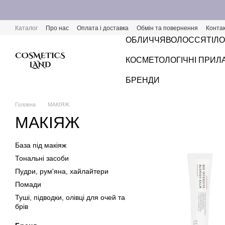
Перейти к основному контенту
Каталог
Про нас
Оплата і доставка
Обмін та повернення
Конта
ОБЛИЧЧЯ
ВОЛОССЯ
ТІЛО
КОСМЕТОЛОГІЧНІ ПРИЛ
БРЕНДИ
Головна
МАКІЯЖ
МАКІЯЖ
База під макіяж
Тональні засоби
Пудри, рум'яна, хайлайтери
Помади
Туші, підводки, олівці для очей та
брів