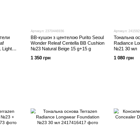
Артикул: 2370446936
Артикул: 24159
нтели
BB-кушон з центелою Purito Seoul
Тональна ос
af
Wonder Releaf Centella BB Cushion
Radiance Lo
 Light
№23 Natural Beige 15 g+15 g
№21 30 мл
1 350 грн
1 080 грн