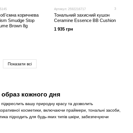
3
55145
Артикул: 2592216717
 об'ємна коричнева
Тональний захисний кушон
lism Smudge Stop
Ceramine Essence BB Cushion
lume Brown 8g
1 935 грн
Показати всі
 образ кожного дня
о підкреслить вашу природну красу та дозволить
оративної косметики, включаючи праймери, тональні засоби,
тика підходить для будь-яких типів шкіри, забезпечуючи