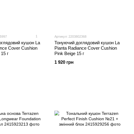
1
65997
Артикул: 2203802368
оглядовий кушон La
Тонуючий доглядовий кушон La
ance Cover Cushion
Pianta Radiance Cover Cushion
 15 г
Pink Beige 15 г
1 920 грн