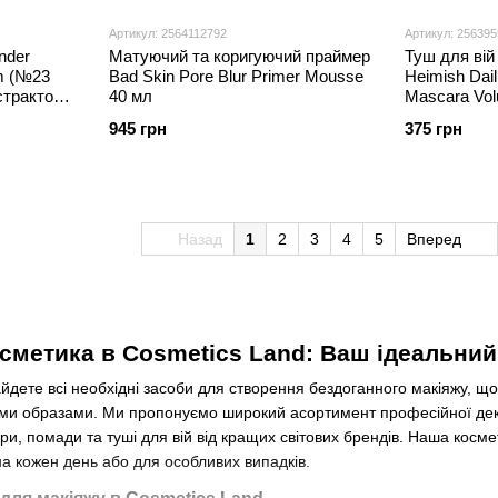
Артикул: 2564112792
Артикул: 25639
nder
Матуючий та коригуючий праймер
Туш для вій
am (№23
Bad Skin Pore Blur Primer Mousse
Heimish Dai
кстрактом
40 мл
Mascara Vo
945 грн
375 грн
Назад
1
2
3
4
5
Вперед
сметика в Cosmetics Land: Ваш ідеальний
йдете всі необхідні засоби для створення бездоганного макіяжу, щ
ми образами. Ми пропонуємо широкий асортимент професійної дек
ри, помади та туші для вій від кращих світових брендів. Наша косме
 кожен день або для особливих випадків.