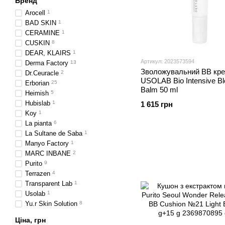
Бренд
Arocell
1
BAD SKIN
1
CERAMINE
1
CUSKIN
8
DEAR, KLAIRS
1
Артикул: 2023573594
Derma Factory
13
Зволожувальний BB кр
Dr.Ceuracle
2
USOLAB Bio Intensive B
Erborian
25
Balm 50 ml
Heimish
5
Hubislab
1
1 615 грн
Koy
1
La pianta
6
La Sultane de Saba
1
Manyo Factory
1
MARC INBANE
2
Purito
9
Terrazen
4
Transparent Lab
1
Usolab
1
Yu.r Skin Solution
8
Ціна, грн