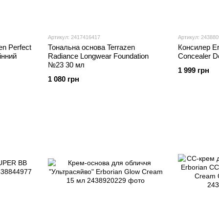
Артикул: 2417416417
Артикул: 24388
n Perfect
Тональна основа Terrazen
Консилер E
інний
Radiance Longwear Foundation
Concealer D
№23 30 мл
1 999 грн
1 080 грн