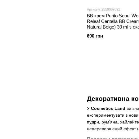
Артикул: 2559069591
ВВ крем Purito Seoul Wo
Releaf Centella BB Cre
Natural Beige) 30 ml з е
центели
690 грн
Декоративна ко
У
Cosmetics Land
ви зна
експериментувати з нови
пудри, рум'яна, хайлайте
неперевершений ефект на