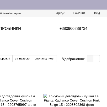
Укр
Рус
Бажання
Вхід
ублічної оферти
/ПРОБНИКИ
+380960288734
дорожчі
за назвою
спочатку нові
Відображення: