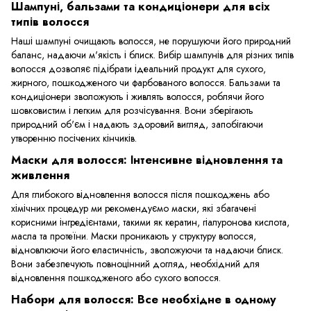
Шампуні, бальзами та кондиціонери для всіх
типів волосся
Наші шампуні очищають волосся, не порушуючи його природний
баланс, надаючи м'якість і блиск. Вибір шампунів для різних типів
волосся дозволяє підібрати ідеальний продукт для сухого,
жирного, пошкодженого чи фарбованого волосся. Бальзами та
кондиціонери зволожують і живлять волосся, роблячи його
шовковистим і легким для розчісування. Вони зберігають
природний об'єм і надають здоровий вигляд, запобігаючи
утворенню посічених кінчиків.
Маски для волосся: Інтенсивне відновлення та
живлення
Для глибокого відновлення волосся після пошкоджень або
хімічних процедур ми рекомендуємо маски, які збагачені
корисними інгредієнтами, такими як кератин, гіалуронова кислота,
масла та протеїни. Маски проникають у структуру волосся,
відновлюючи його еластичність, зволожуючи та надаючи блиск.
Вони забезпечують повноцінний догляд, необхідний для
відновлення пошкодженого або сухого волосся.
Набори для волосся: Все необхідне в одному