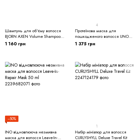
4
Шампунь для об'єму волосся
Протеїнова маска для
BJORN AXEN Volume Shampoo
пошкодженого волосся UNOVE
250 мл
Deep Damage Treatment EX
1 160 грн
1 375 грн
Tender Bloom, 320 мл
−50%
1
INO відновлююча незмивна
Набір мініатюр для волосся
маска для волосся Leave-In-
CURLYSHYLL Deluxe Travel Kit