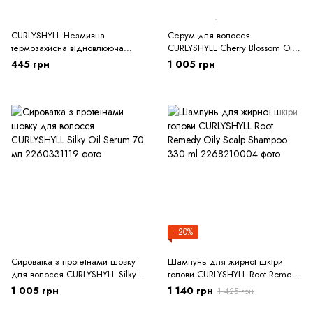
1
CURLYSHYLL Незмивна
Серум для волосся
термозахисна відновлююча
CURLYSHYLL Cherry Blossom Oil
маска для пошкодженого
Serum
445 грн
1 005 грн
волосся CURLYSHYLL Hair Cure
Mask 30 мл
−20%
Сироватка з протеїнами шовку
Шампунь для жирної шкіри
для волосся CURLYSHYLL Silky
голови CURLYSHYLL Root Remedy
Oil Serum 70 мл
Oily Scalp Shampoo 330 ml
1 005 грн
1 140 грн
1 425 грн