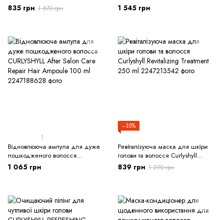
Repair Mask 50 ml
835 грн
1 545 грн
1 670 грн
−35%
1
Відновлююча ампула для дуже
Ревіталізуюча маска для шкіри
пошкодженого волосся
голови та волосся Curlyshyll
CURLYSHYLL After Salon Care
Revitalizing Treatment 250 ml
1 065 грн
839 грн
1 290 грн
Repair Hair Ampoule 100 ml