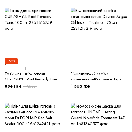
−20%
1
Тонік для шкіри голови
Відновлюючий засіб з
CURLYSHYLL Root Remedy Tonic
аргановою олією Davroe Argan
100 ml
Oil Instant Treatment 75 мл
884 грн
1 505 грн
1 105 грн