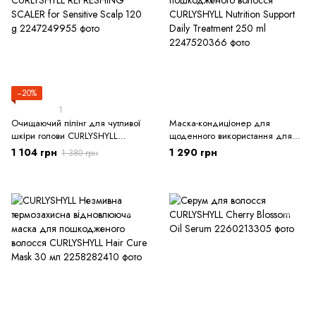
−20%
1
Очищаючий пілінг для чутливої
Маска-кондиціонер для
шкіри голови CURLYSHYLL
щоденного використання для
REFRESHING SCALER for
пошкодженого волосся
1 104 грн
1 290 грн
1 380 грн
Sensitive Scalp 120 g
CURLYSHYLL Nutrition Support
Daily Treatment 250 ml