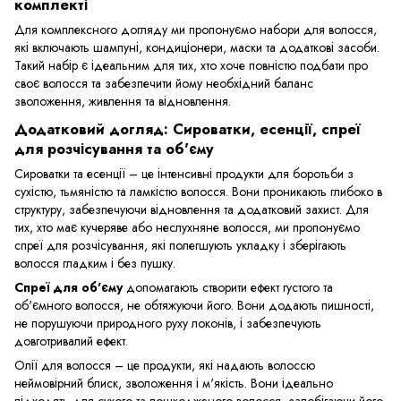
комплекті
Для комплексного догляду ми пропонуємо набори для волосся,
які включають шампуні, кондиціонери, маски та додаткові засоби.
Такий набір є ідеальним для тих, хто хоче повністю подбати про
своє волосся та забезпечити йому необхідний баланс
зволоження, живлення та відновлення.
Додатковий догляд: Сироватки, есенції, спреї
для розчісування та об'єму
Сироватки та есенції – це інтенсивні продукти для боротьби з
сухістю, тьмяністю та ламкістю волосся. Вони проникають глибоко в
структуру, забезпечуючи відновлення та додатковий захист. Для
тих, хто має кучеряве або неслухняне волосся, ми пропонуємо
спреї для розчісування, які полегшують укладку і зберігають
волосся гладким і без пушку.
Спреї для об'єму
допомагають створити ефект густого та
об'ємного волосся, не обтяжуючи його. Вони додають пишності,
не порушуючи природного руху локонів, і забезпечують
довготривалий ефект.
Олії для волосся – це продукти, які надають волоссю
неймовірний блиск, зволоження і м'якість. Вони ідеально
підходять для сухого та пошкодженого волосся, запобігаючи його