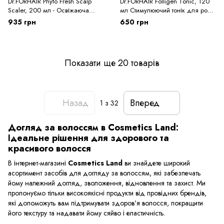
Dr.FORHAIR Phyto Fresh Scalp
Dr.FORHAIR Folligen Tonic, 120
Scaler, 200 мл - Освіжаюча
мл Стимулюючий тонік для росту
маска-пілінг для очищення
волосся
935 грн
650 грн
шкіри голови
Показати ще 20 товарів
Назад
Вперед
1
з 32
Догляд за волоссям в Cosmetics Land:
Ідеальне рішення для здорового та
красивого волосся
В інтернет-магазині
Cosmetics Land
ви знайдете широкий
асортимент засобів для догляду за волоссям, які забезпечать
йому належний догляд, зволоження, відновлення та захист. Ми
пропонуємо тільки високоякісні продукти від провідних брендів,
які допоможуть вам підтримувати здоров'я волосся, покращити
його текстуру та надавати йому сяйво і еластичність.