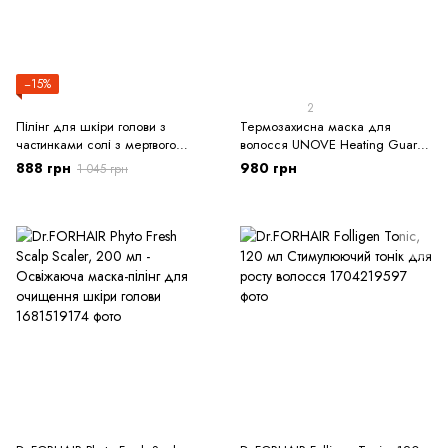
−15%
2
Пілінг для шкіри голови з
Термозахисна маска для
частинками солі з мертвого
волосся UNOVE Heating Guard
моря Dr.FORHAIR Sea Salt Scaler
No-Wash Treatment 147 мл
888 грн
980 грн
1 045 грн
300 г