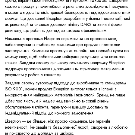
бренд вирізняється інноваціями та науковим підходом. Створення
кожного продукту починається з ретельних досліджень і тестувань,
а команда дослідників працює безперервно над вдосконаленням
формул. Це дозволяє Ekseption розробляти унікальні технології, такі
як революційна система доставки пілінгу DMKS та активні форми
ретинолу, що роблять догляд за шкірою ефективнішим.
Навчальна програма Ekseption спрямована на професіоналів,
забезпечуючи їх глибокими знаннями про продукт і протоколи
застосування. Компанія пропонує як онлайн, так і офлайн курси по
всьому світу, щоб забезпечити найкращі результати для кожного
клієнта. Завдяки своєму сильному освітньому напрямку Ekseption
підтримує професіоналів і допомагає їм отримувати максимальні
результати у роботі з клієнтами.
Завдяки своєму суворому підходу до виробництва та стандартам
ISO 9001, кожен продукт Ekseption виготовляється в Іспанії з
використанням найкращих матеріалів і технологій. Бренд не лише
дбає про якість, а й надає надзвичайно високий рівень
обслуговування клієнтів, гарантуючи швидку доставку та
індивідуальний підхід до кожного замовлення.
Ekseption — це більше, ніж просто косметика. Це гарантія
ефективності, інновацій та бездоганної якості, створена з любов’ю
та пристрастю до догляду за шкірою.