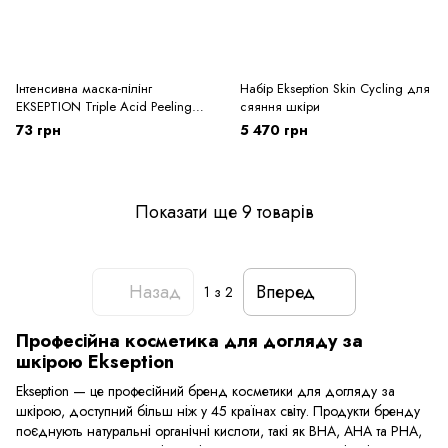
Інтенсивна маска-пілінг
Набір Ekseption Skin Cycling для
EKSEPTION Triple Acid Peeling
сяяння шкіри
Mask 4 ml з 3 видами кислот
73 грн
5 470 грн
Показати ще 9 товарів
Назад
Вперед
1
з 2
Професійна косметика для догляду за
шкірою Ekseption
Ekseption — це професійний бренд косметики для догляду за
шкірою, доступний більш ніж у 45 країнах світу. Продукти бренду
поєднують натуральні органічні кислоти, такі як BHA, AHA та PHA,