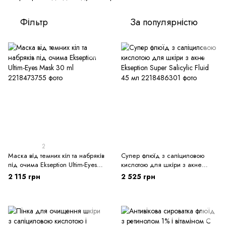
Фільтр
За популярністю
2
Маска від темних кіл та набряків
Супер флюїд з саліциловою
під очима Ekseption Ultim-Eyes
кислотою для шкіри з акне
Mask 30 ml
Ekseption Super Salicylic Fluid 45
2 115 грн
2 525 грн
мл