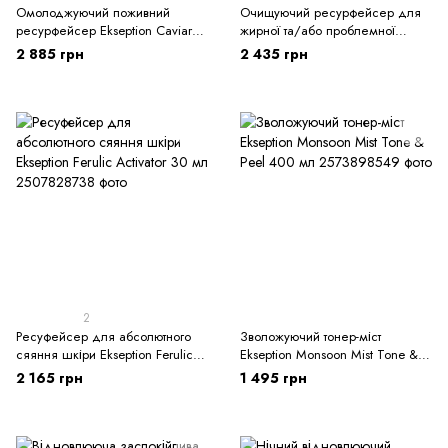
Омолоджуючий поживний
Очищуючий ресурфейсер для
ресурфейсер Ekseption Caviar
жирної та/або проблемної
Activator 50 мл
шкіри Ekseption Pure Skin
2 885 грн
2 435 грн
Activator 30 мл
2
Ресуфейсер для абсолютного
Зволожуючий тонер-міст
сяяння шкіри Ekseption Ferulic
Ekseption Monsoon Mist Tone &
Activator 30 мл
Peel 400 мл
2 165 грн
1 495 грн