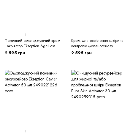
1
Поживний омолоджуючий крем
Крем для освітлення шкіри та
- активатор Ekseption Age-Less
контролю меланогенезу
Cocoon 50 мл
Ekseption White - Up Sorbet 50
2 595 грн
2 595 грн
мл
1
1