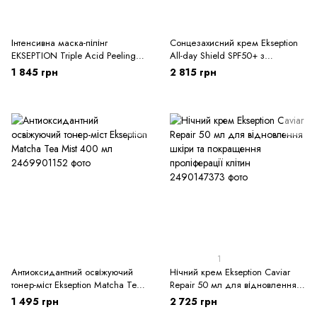
Інтенсивна маска-пілінг
Сонцезахисний крем Ekseption
EKSEPTION Triple Acid Peeling
All-day Shield SPF50+ з
Mask 100 ml з 3 видами кислот
антиоксидантами
1 845 грн
2 815 грн
1
Антиоксидантний освіжуючий
Нічний крем Ekseption Caviar
тонер-міст Ekseption Matcha Tea
Repair 50 мл для відновлення
Mist 400 мл
шкіри та покращення
1 495 грн
2 725 грн
проліферації клітин