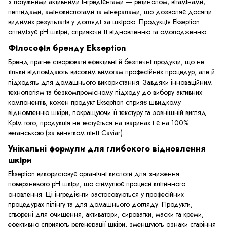
з потужними активними інгредієнтами — ретинолом, вітамінами,
пептидами, амінокислотами та мінералами, що дозволяє досягти
видимих результатів у догляді за шкірою. Продукція Ekseption
оптимізує pH шкіри, сприяючи її відновленню та омолодженню.
Філософія бренду Ekseption
Бренд прагне створювати ефективні й безпечні продукти, що не
тільки відповідають високим вимогам професійних процедур, але й
підходять для домашнього використання. Завдяки інноваційним
технологіям та безкомпромісному підходу до вибору активних
компонентів, кожен продукт Ekseption сприяє швидкому
відновленню шкіри, покращуючи її текстуру та зовнішній вигляд.
Крім того, продукція не тестується на тваринах і є на 100%
веганською (за винятком лінії Caviar).
Унікальні формули для глибокого відновлення
шкіри
Ekseption використовує органічні кислоти для зниження
поверхневого pH шкіри, що стимулює процеси клітинного
оновлення. Ці інгредієнти застосовуються у професійних
процедурах пілінгу та для домашнього догляду. Продукти,
створені для очищення, активатори, сироватки, маски та креми,
ефективно сприяють регенерації шкіри, зменшують ознаки старіння