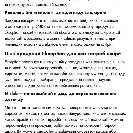
та покращують її зовнішній вигляд.
Революційні технології для догляду за шкірою
Завдяки використанню передових технологій, таких як система
доставки пілінгу DMKS та активні форми ретинолу, продукція
Ekseption надає інноваційний підхід до догляду за шкірою. Ці
технології дозволяють досягати стійких результатів навіть при
найвищих вимогах до відновлення та омолодження шкіри.
Лінії продукції Ekseption для всіх потреб шкіри
Ekseption пропонує широку лінійку продуктів для різних типів шкіри
та потреб. Включаючи професійні пілінги, догляд після пілінгу,
сироватки, маски, креми та засоби для захисту від сонця, бренду
вдалося поєднати найкращі інгредієнти та останні наукові
досягнення для досягнення найкращих результатів.
Mixlab — інноваційний підхід до персоналізованого
догляду
Mixlab — це унікальна система для створення індивідуальних
сироваток і масок на основі чистої гіалуронової кислоти та високих
концентрацій активних інгредієнтів. Завдяки цій технології, можна
персоналізувати продукти, орієнтуючись на конкретні потреби
шкіри. Ви можете самостійно змішувати сироватки вдома або