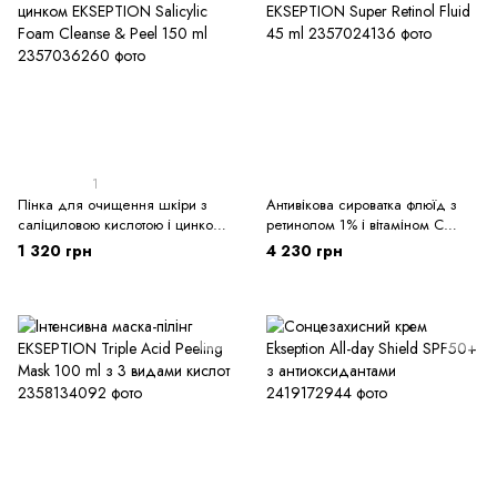
1
Пінка для очищення шкіри з
Антивікова сироватка флюїд з
саліциловою кислотою і цинком
ретинолом 1% і вітаміном С
EKSEPTION Salicylic Foam
EKSEPTION Super Retinol Fluid 45
1 320 грн
4 230 грн
Cleanse & Peel 150 ml
ml