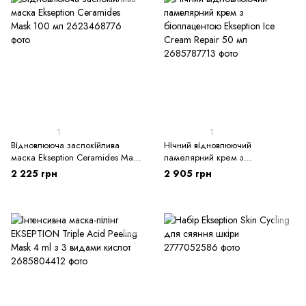
1
1
Відновлююча заспокійлива
Нічний відновлюючий
маска Ekseption Ceramides Mask
ламелярний крем з
100 мл
біоплацентою Ekseption Ice
2 225 грн
2 905 грн
Cream Repair 50 мл