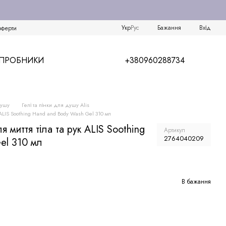
Укр
Рус
Бажання
Вхід
оферти
/ПРОБНИКИ
+380960288734
душу
Гелі та пінки для душу Alis
 ALIS Soothing Hand and Body Wash Gel 310 мл
 миття тіла та рук ALIS Soothing
Артикул
2764040209
el 310 мл
В бажання