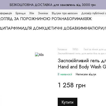
БЕЗКОШТОВНА ДОСТАВКА для замовлень від 3000 грн.
нформація
Бренди
Хіти
Знижки
Відгуки про магазин
Договір публічної 
ОГЛЯД ЗА ПОРОЖНИНОЮ РОТА
НАБОРИ
МАКІЯЖ
АДИ
ПАРФУМИ
ДЛЯ ДОМУ
ДІЄТИЧНІ ДОБАВКИ
МІНІАТЮРИ
Головна
ТІЛО
Гелі та пінки для 
Заспокійливий гель для миття тіла та рук
Заспокійливий гель для
Hand and Body Wash G
В наявності
Написати відгук
1 258 грн
Купити