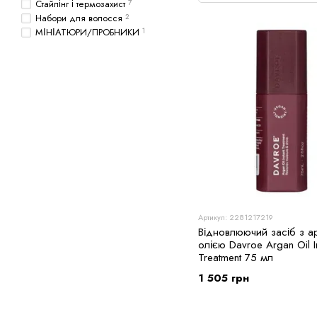
Стайлінг і термозахист
7
Набори для волосся
2
МІНІАТЮРИ/ПРОБНИКИ
1
Артикул: 2281217219
Відновлюючий засіб з а
олією Davroe Argan Oil In
Treatment 75 мл
1 505 грн