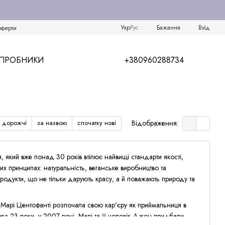
Укр
Рус
Бажання
Вхід
оферти
/ПРОБНИКИ
+380960288734
у дорожчі
за назвою
спочатку нові
Відображення:
 який вже понад 30 років втілює найвищі стандарти якості,
х принципах: натуральність, веганське виробництво та
одукти, що не тільки дарують красу, а й поважають природу та
і Марі Центофанті розпочала свою кар'єру як приймальниця в
рез 23 роки, у 2007 році, Марі та її чоловік Джон придбали