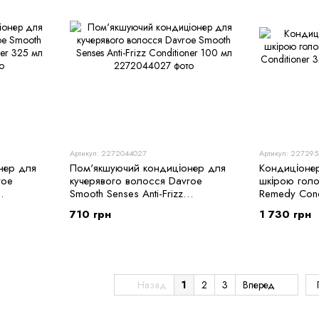
Артикул: 2272044027
Артикул: 22729
нер для
Пом'якшуючий кондиціонер для
Кондиціоне
roe
кучерявого волосся Davroe
шкірою голо
Smooth Senses Anti-Frizz
Remedy Cond
Conditioner 100 мл
710 грн
1 730 грн
Назад
1
2
3
Вперед