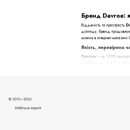
Бренд Davroe: я
Відданість та пристрасть
D
догляду, бренд продовжує 
можна в інтернет-магазині 
Якість, перевірена 
Davroe
– це 100% австралі
користувачів, забезпечуючи
вибором для тих, хто прагн
Різноманітність прод
Косметика Davroe охоплює ш
знайдете:
© 2019—2026
Шампуні та кондиц
Мобільна версія
Маски та олійки дл
Термозахист та спре
Стайлінг-продукти т