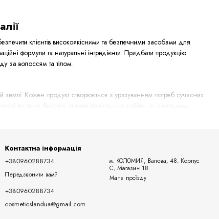
алії
безпечити клієнтів високоякісними та безпечними засобами для
ційні формули та натуральні інгредієнти. Придбати продукцію
ду за волоссям та тілом.
й землі. Кожен продукт створюється з урахуванням потреб сучасних
ворі тести на безпеку та ефективність, що робить їх ідеальним
 і шкіри. В асортименті інтернет-магазину Cosmetics Land ви
Контактна інформація
+380960288734
м. КОЛОМИЯ, Валова, 48. Корпус
С, Магазин 18.
сся.
Передзвонити вам?
Мапа проїзду
+380960288734
ишнього середовища.
cosmeticslandua@gmail.com
олосся.