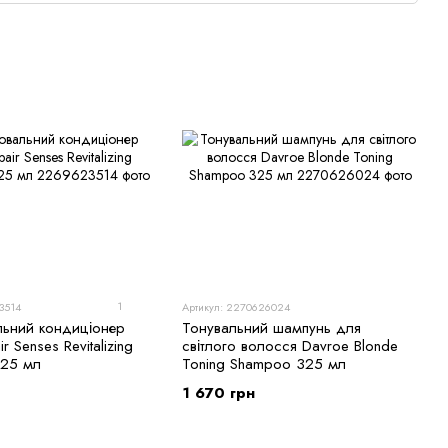
 його курс. Вони втілили у життя сміливу ідею перетворення,
еякий час DAVROE стала першою професійною косметичною
імічних продуктів, ставши на шлях екологічно чистого
гредієнтів, дбайливо підібраних, щоб задовольнити потреби
ої якості, відданості своїм принципам і глибокої поваги до
ською спадщиною та прагне забезпечити найкращий догляд,
1
3514
Артикул: 2270626024
льний кондиціонер
Тонувальний шампунь для
r Senses Revitalizing
світлого волосся Davroe Blonde
325 мл
Toning Shampoo 325 мл
1 670 грн