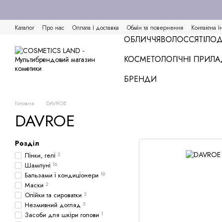
Перейти к основному контенту
Каталог
Про нас
Оплата і доставка
Обмін та повернення
Контактна і
ОБЛИЧЧЯ
ВОЛОССЯ
ТІЛО
Д
КОСМЕТОЛОГІЧНІ ПРИЛ
БРЕНДИ
Головна
DAVROE
DAVROE
Розділ
Пінки, гелі
2
Шампуні
16
Бальзами і кондиціонери
19
Маски
2
Олійки та сироватки
3
Незмивний догляд
5
Засоби для шкіри голови
1