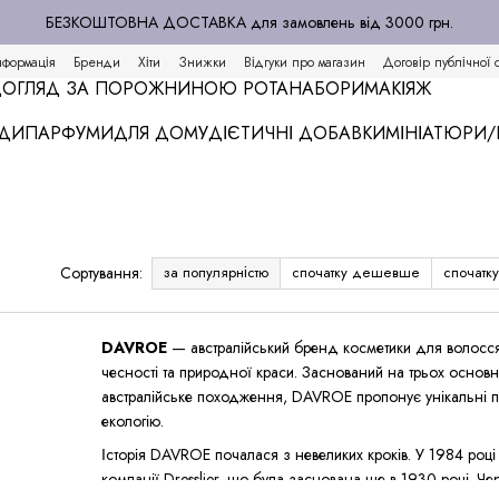
БЕЗКОШТОВНА ДОСТАВКА для замовлень від 3000 грн.
нформація
Бренди
Хіти
Знижки
Відгуки про магазин
Договір публічної 
ОГЛЯД ЗА ПОРОЖНИНОЮ РОТА
НАБОРИ
МАКІЯЖ
АДИ
ПАРФУМИ
ДЛЯ ДОМУ
ДІЄТИЧНІ ДОБАВКИ
МІНІАТЮРИ
за популярністю
спочатку дешевше
спочатк
Сортування:
DAVROE
— австралійський бренд косметики для волосся,
чесності та природної краси. Заснований на трьох основни
австралійське походження, DAVROE пропонує унікальні пр
екологію.
Історія DAVROE почалася з невеликих кроків. У 1984 роц
компанії Dresslier, що була заснована ще в 1930 році. Че