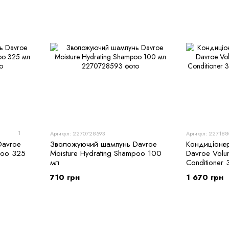
1
Артикул: 2270728593
Артикул: 22718
Davroe
Зволожуючий шампунь Davroe
Кондиціоне
poo 325
Moisture Hydrating Shampoo 100
Davroe Volu
мл
Conditioner
710 грн
1 670 грн