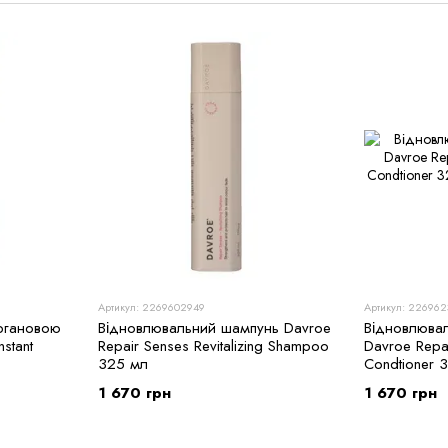
бізнес, який знаходився на межі кризи, з наміром змінити
поєднавши пристрасть, рішучість та інновації. Через д
маркою, що відмовилася від сульфатів, парабенів і нафтох
виробництва. Усі засоби виготовлені з найвищої якості ін
навіть найчутливішої шкіри.
Тепер DAVROE — це не просто бренд, а символ інноваційн
планети та її мешканців. Він пишається своєю австралій
зберігаючи цінності на першому місці.
Артикул: 2269602949
Артикул: 226962
ргановою
Відновлювальний шампунь Davroe
Відновлюва
stant
Repair Senses Revitalizing Shampoo
Davroe Repai
325 мл
Condtioner 
1 670 грн
1 670 грн