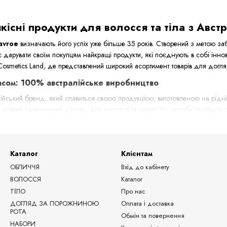
кісні продукти для волосся та тіла з Австр
avroe
визначають його успіх уже більше 35 років. Створений з метою за
дарувати своїм покупцям найкращі продукти, які поєднують в собі іннова
Cosmetics Land, де представлений широкий асортимент товарів для догля
часом: 100% австралійське виробництво
йський бренд, який славиться своєю продукцією, виготовленою на рідні
 м’який і ефективний догляд для волосся та шкіри. Усі засоби пройшли су
е поєднати природу та сучасні технології у своєму догляді.
укції Davroe для догляду за волоссям і тілом
ирокий спектр засобів для догляду, які підходять для всіх типів волосся
Каталог
Клієнтам
ОБЛИЧЧЯ
Вхід до кабінету
ВОЛОССЯ
Каталог
іонери для волосся
— для щоденного очищення та зволоження воло
ТІЛО
Про нас
я волосся
— для глибокого живлення та відновлення.
ДОГЛЯД ЗА ПОРОЖНИНОЮ
Оплата і доставка
ї
— для захисту волосся від агресивного впливу температури та навкол
РОТА
Обмін та повернення
НАБОРИ
а креми
— для створення ідеальних укладок та догляду за текстурою в