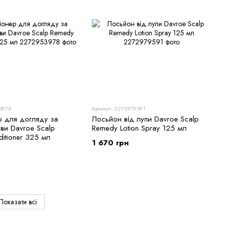
53978
Артикул: 2272979591
р для догляду за
Лосьйон від лупи Davroe Scalp
ви Davroe Scalp
Remedy Lotion Spray 125 мл
itioner 325 мл
1 670 грн
Показати всі