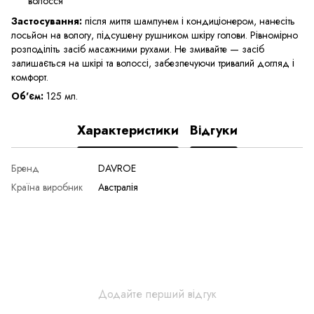
волосся
Застосування:
після миття шампунем і кондиціонером, нанесіть
лосьйон на вологу, підсушену рушником шкіру голови. Рівномірно
розподіліть засіб масажними рухами. Не змивайте — засіб
залишається на шкірі та волоссі, забезпечуючи тривалий догляд і
комфорт.
Об'єм:
125 мл.
Характеристики
Відгуки
Бренд
DAVROE
Країна виробник
Австралія
Додайте перший відгук