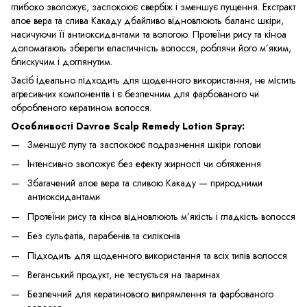
глибоко зволожує, заспокоює свербіж і зменшує лущення. Екстракт
алое вера та слива Какаду дбайливо відновлюють баланс шкіри,
насичуючи її антиоксидантами та вологою. Протеїни рису та кіноа
допомагають зберегти еластичність волосся, роблячи його м’яким,
блискучим і доглянутим.
Засіб ідеально підходить для щоденного використання, не містить
агресивних компонентів і є безпечним для фарбованого чи
обробленого кератином волосся.
Особливості Davroe Scalp Remedy Lotion Spray:
Зменшує лупу та заспокоює подразнення шкіри голови
Інтенсивно зволожує без ефекту жирності чи обтяження
Збагачений алое вера та сливою Какаду — природними
антиоксидантами
Протеїни рису та кіноа відновлюють м’якість і гладкість волосся
Без сульфатів, парабенів та силіконів
Підходить для щоденного використання та всіх типів волосся
Веганський продукт, не тестується на тваринах
Безпечний для кератинового випрямлення та фарбованого